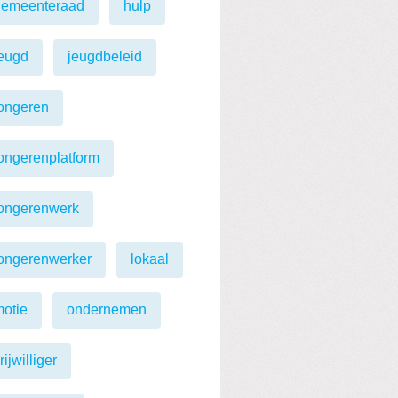
gemeenteraad
hulp
eugd
jeugdbeleid
ongeren
ongerenplatform
jongerenwerk
ongerenwerker
lokaal
otie
ondernemen
rijwilliger