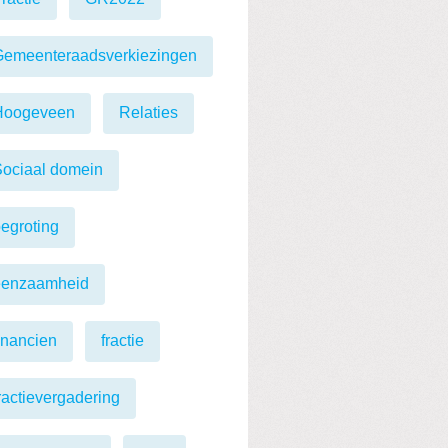
Gemeenteraadsverkiezingen
Hoogeveen
Relaties
ociaal domein
egroting
eenzaamheid
inancien
fractie
ractievergadering