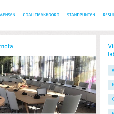
 MENSEN
COALITIEAKKOORD
STANDPUNTEN
RESU
Zoeken
rnota
Vi
la
B
F