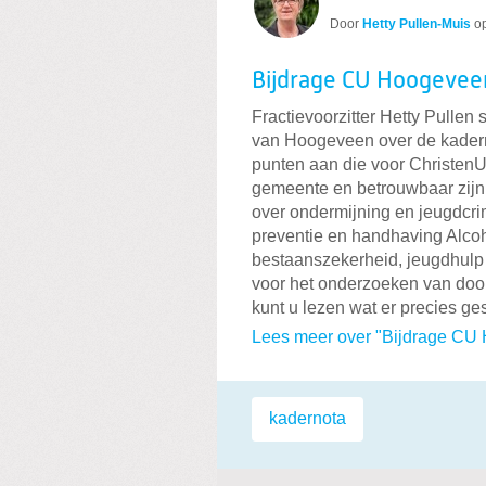
Door
Hetty Pullen-Muis
o
Bijdrage CU Hoogevee
Fractievoorzitter Hetty Pullen
van Hoogeveen over de kaderno
punten aan die voor ChristenUn
gemeente en betrouwbaar zijn a
over ondermijning en jeugdcrim
preventie en handhaving Alcoh
bestaanszekerheid, jeugdhulp 
voor het onderzoeken van doorf
kunt u lezen wat er precies ge
Lees meer over "Bijdrage CU
Labels:
kadernota