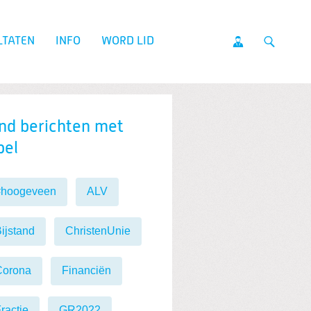
LTATEN
INFO
WORD LID
nd berichten met
bel
#hoogeveen
ALV
ijstand
ChristenUnie
Corona
Financiën
ractie
GR2022