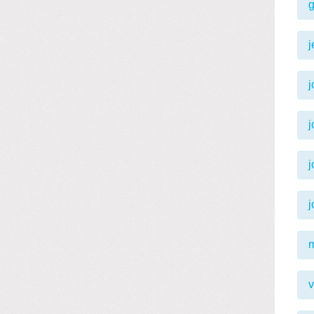
j
j
j
j
m
v