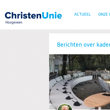
Spring
naar
Spring
ACTUEEL
ONZE
naar
de
Hoogeveen
inhoud
Spring
naar
het
Zoeken:
hoofdmenu
Berichten over kade